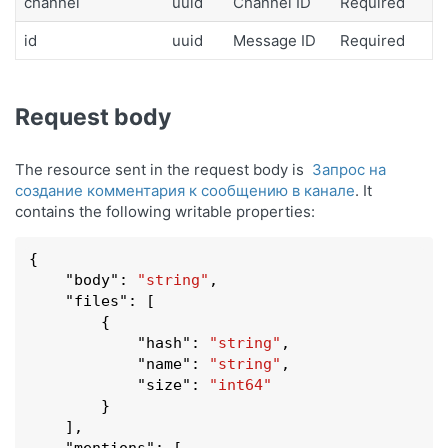
channel
uuid
Channel ID
Required
id
uuid
Message ID
Required
Request body
The resource sent in the request body is
Запрос на
создание комментария к сообщению в канале
. It
contains the following writable properties:
{

    "
body
": 
"string"
,

    "
files
": 
[

        {

            "
hash
": 
"string"
,

            "
name
": 
"string"
,

            "
size
": 
"int64"
        }
    ]
,

    "
mentions
": 
[
