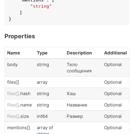
"string"
    ]

}
Properties
Name
Type
Description
Additional
body
string
Тело
Optional
сообщения
files[]
array
Optional
files[]
.hash
string
Хэш
Optional
files[]
.name
string
Название
Optional
files[]
.size
int64
Размер
Optional
mentions[]
array of
Optional
string